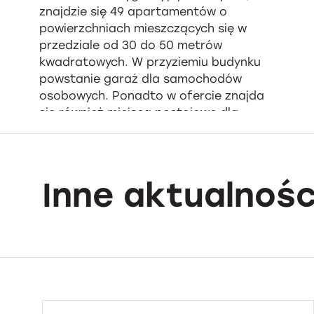
znajdzie się 49 apartamentów o
powierzchniach mieszczących się w
przedziale od 30 do 50 metrów
kwadratowych. W przyziemiu budynku
powstanie garaż dla samochodów
osobowych. Ponadto w ofercie znajda
się również miejsca postojowe dla
samochodów osobowych na terenie
oraz komórki lokatorskie.
Dziękujemy Horizon za zaufanie i
Inne aktualnośc
powierzenie nam kolejnej inwestycji do
realizacji.