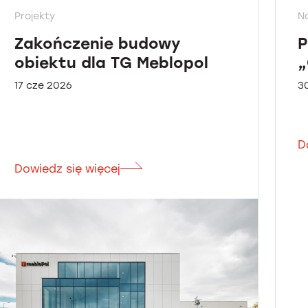
Projekty
N
Zakończenie budowy
P
obiektu dla TG Meblopol
„
17 cze 2026
3
D
Dowiedz się więcej